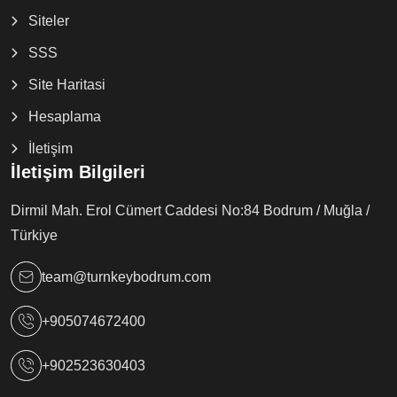
Siteler
SSS
Site Haritasi
Hesaplama
İletişim
İletişim Bilgileri
Dirmil Mah. Erol Cümert Caddesi No:84 Bodrum / Muğla /
Türkiye
team@turnkeybodrum.com
+905074672400
+902523630403