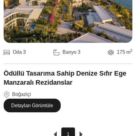
2
Oda 3
Banyo 3
175 m
Ödüllü Tasarıma Sahip Denize Sıfır Ege
Manzaralı Rezidanslar
Boğaziçi
Detayları Görüntüle
1