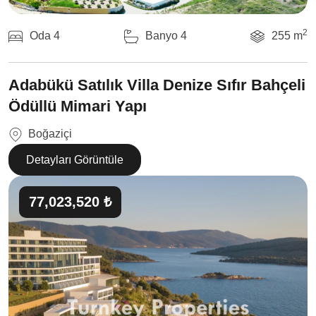
2
Oda 4
Banyo 4
255 m
Adabükü Satılık Villa Denize Sıfır Bahçeli
Ödüllü Mimari Yapı
Boğaziçi
Detayları Görüntüle
77,023,520 ₺