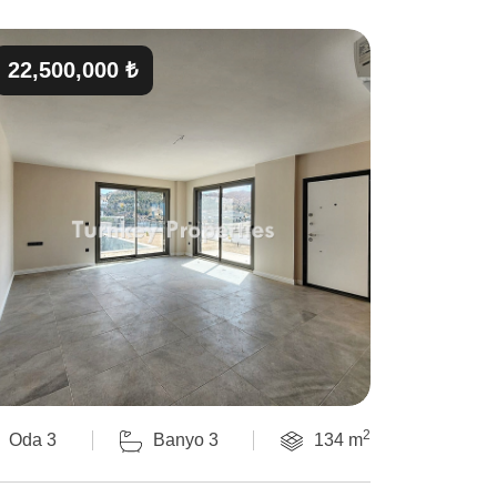
22,500,000 ₺
2
Oda 3
Banyo 3
134 m