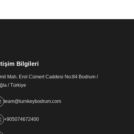
etişim Bilgileri
rmil Mah. Erol Cümert Caddesi No:84 Bodrum /
la / Türkiye
team@turnkeybodrum.com
+905074672400