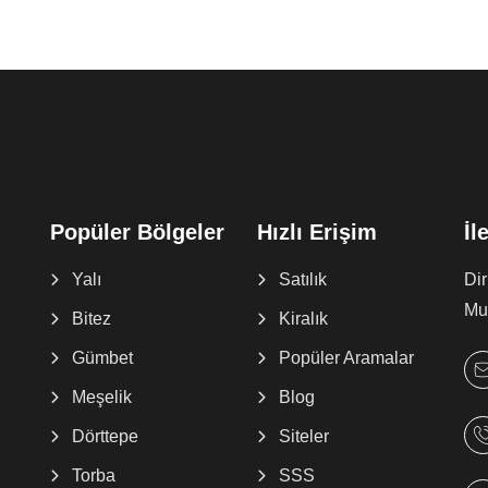
Popüler Bölgeler
Hızlı Erişim
İl
Yalı
Satılık
Di
Muğ
Bitez
Kiralık
Gümbet
Popüler Aramalar
Meşelik
Blog
Dörttepe
Siteler
Torba
SSS