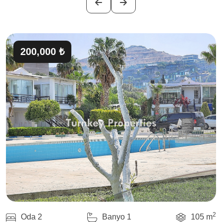
200,000 ₺
2
Oda 2
Banyo 1
105 m