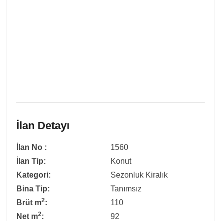
İlan Detayı
İlan No :
1560
İlan Tip:
Konut
Kategori:
Sezonluk Kiralık
Bina Tip:
Tanımsız
2
Brüt m
:
110
2
Net m
:
92