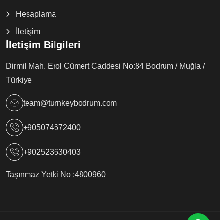
Hesaplama
İletişim
İletişim Bilgileri
Dirmil Mah. Erol Cümert Caddesi No:84 Bodrum / Muğla /
Türkiye
team@turnkeybodrum.com
+905074672400
+902523630403
Taşınmaz Yetki No :
4800960